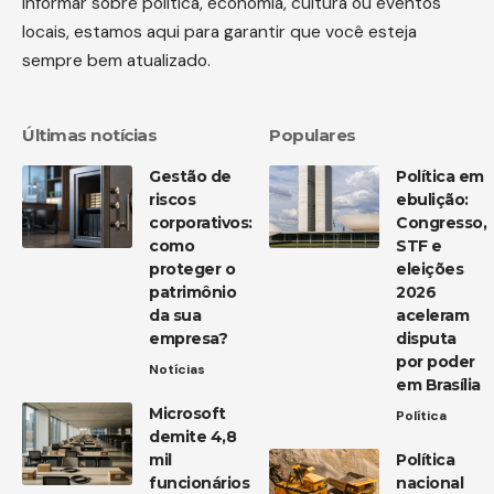
informar sobre política, economia, cultura ou eventos
locais, estamos aqui para garantir que você esteja
sempre bem atualizado.
Últimas notícias
Populares
Gestão de
Política em
riscos
ebulição:
corporativos:
Congresso,
como
STF e
proteger o
eleições
patrimônio
2026
da sua
aceleram
empresa?
disputa
por poder
Notícias
em Brasília
Microsoft
Política
demite 4,8
mil
Política
funcionários
nacional