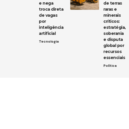
e nega
de terras
troca direta
raras e
de vagas
minerais
por
críticos:
inteligência
estratégia,
artificial
soberania
e disputa
Tecnologia
global por
recursos
essenciais
Política
Entre em contato
Tem uma dica de notícia, uma sugestão ou uma dúvida?
Estamos aqui para ouvir você!
Envie um e-mail para:
contato@diarioja.com.br