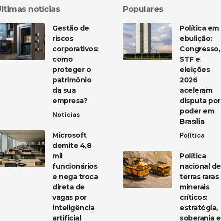
ltimas notícias
Populares
Gestão de
Política em
riscos
ebulição:
corporativos:
Congresso,
como
STF e
proteger o
eleições
patrimônio
2026
da sua
aceleram
empresa?
disputa por
poder em
Notícias
Brasília
Microsoft
Política
demite 4,8
mil
Política
funcionários
nacional de
e nega troca
terras raras
direta de
minerais
vagas por
críticos:
inteligência
estratégia,
artificial
soberania e