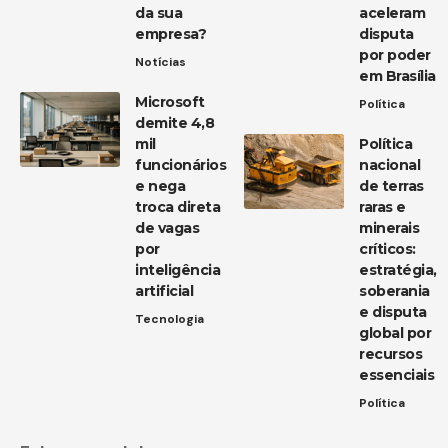
da sua
aceleram
empresa?
disputa
por poder
Notícias
em Brasília
Microsoft
Política
demite 4,8
mil
Política
funcionários
nacional
e nega
de terras
troca direta
raras e
de vagas
minerais
por
críticos:
inteligência
estratégia,
artificial
soberania
e disputa
Tecnologia
global por
recursos
essenciais
Política