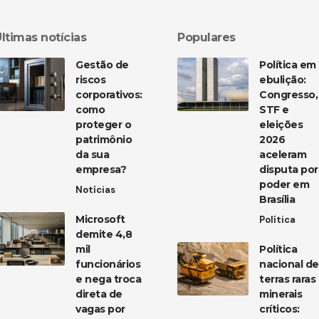
ltimas notícias
Populares
Gestão de
Política em
riscos
ebulição:
corporativos:
Congresso,
como
STF e
proteger o
eleições
patrimônio
2026
da sua
aceleram
empresa?
disputa por
poder em
Notícias
Brasília
Microsoft
Política
demite 4,8
mil
Política
funcionários
nacional de
e nega troca
terras raras
direta de
minerais
vagas por
críticos: