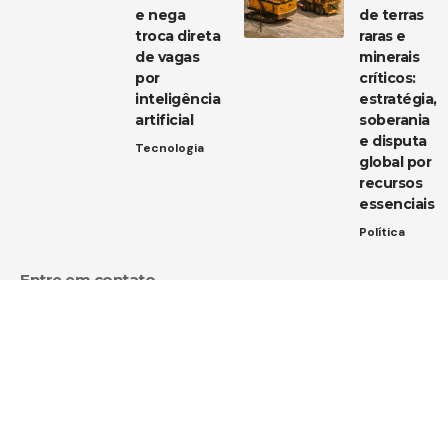
e nega
de terras
troca direta
raras e
de vagas
minerais
por
críticos:
inteligência
estratégia,
artificial
soberania
e disputa
Tecnologia
global por
recursos
essenciais
Política
Entre em contato
Tem uma dica de notícia, uma sugestão ou uma dúvida?
Estamos aqui para ouvir você!
Envie um e-mail para:
contato@diarioja.com.br