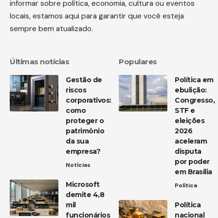
informar sobre política, economia, cultura ou eventos
locais, estamos aqui para garantir que você esteja
sempre bem atualizado.
Últimas notícias
Populares
Gestão de
Política em
riscos
ebulição:
corporativos:
Congresso,
como
STF e
proteger o
eleições
patrimônio
2026
da sua
aceleram
empresa?
disputa
por poder
Notícias
em Brasília
Microsoft
Política
demite 4,8
mil
Política
funcionários
nacional