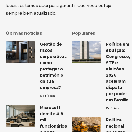
locais, estamos aqui para garantir que você esteja
sempre bem atualizado.
Últimas notícias
Populares
Gestão de
Política em
riscos
ebulição:
corporativos:
Congresso,
como
STF e
proteger o
eleições
patrimônio
2026
da sua
aceleram
empresa?
disputa
por poder
Notícias
em Brasília
Microsoft
Política
demite 4,8
mil
Política
funcionários
nacional