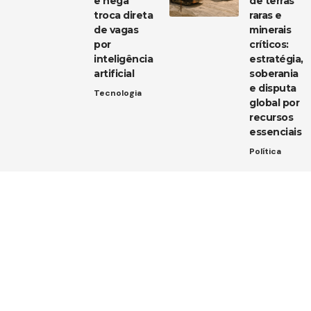
e nega
de terras
troca direta
raras e
de vagas
minerais
por
críticos:
inteligência
estratégia,
artificial
soberania
e disputa
Tecnologia
global por
recursos
essenciais
Política
Entre em contato
Tem uma dica de notícia, uma sugestão ou uma dúvida?
Estamos aqui para ouvir você!
Envie um e-mail para:
contato@diarioja.com.br