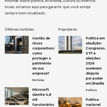
informar sobre política, economia, cultura ou eventos
locais, estamos aqui para garantir que você esteja
sempre bem atualizado.
Últimas notícias
Populares
Gestão de
Política em
riscos
ebulição:
corporativos:
Congresso,
como
STF e
proteger o
eleições
patrimônio
2026
da sua
aceleram
empresa?
disputa
por poder
Notícias
em Brasília
Microsoft
Política
demite 4,8
mil
Política
funcionários
nacional