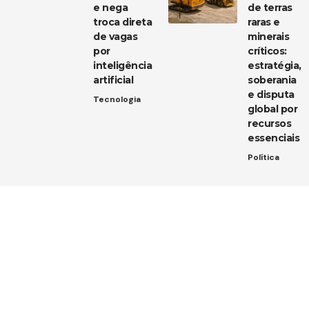
e nega
de terras
troca direta
raras e
de vagas
minerais
por
críticos:
inteligência
estratégia,
artificial
soberania
e disputa
Tecnologia
global por
recursos
essenciais
Política
Entre em contato
Tem uma dica de notícia, uma sugestão ou uma dúvida?
Estamos aqui para ouvir você!
Envie um e-mail para:
contato@diarioja.com.br