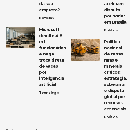
da sua
aceleram
empresa?
disputa
por poder
Notícias
em Brasília
Microsoft
Política
demite 4,8
mil
Política
funcionários
nacional
e nega
de terras
troca direta
raras e
de vagas
minerais
por
críticos:
inteligência
estratégia,
artificial
soberania
e disputa
Tecnologia
global por
recursos
essenciais
Política