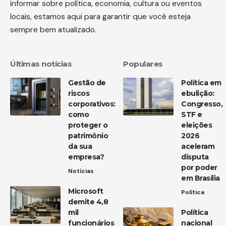
informar sobre política, economia, cultura ou eventos
locais, estamos aqui para garantir que você esteja
sempre bem atualizado.
Últimas notícias
Populares
Gestão de
Política em
riscos
ebulição:
corporativos:
Congresso,
como
STF e
proteger o
eleições
patrimônio
2026
da sua
aceleram
empresa?
disputa
por poder
Notícias
em Brasília
Microsoft
Política
demite 4,8
mil
Política
funcionários
nacional