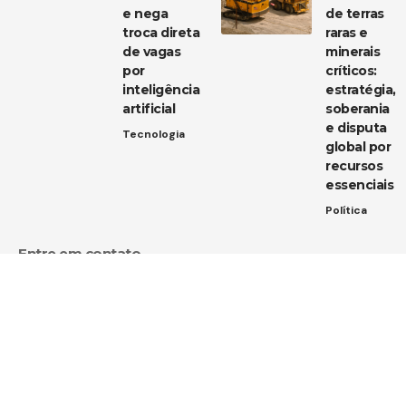
e nega
de terras
troca direta
raras e
de vagas
minerais
por
críticos:
inteligência
estratégia,
artificial
soberania
e disputa
Tecnologia
global por
recursos
essenciais
Política
Entre em contato
Tem uma dica de notícia, uma sugestão ou uma dúvida?
Estamos aqui para ouvir você!
Envie um e-mail para:
contato@diarioja.com.br