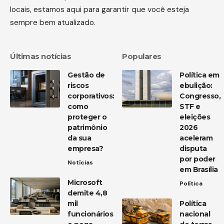
locais, estamos aqui para garantir que você esteja
sempre bem atualizado.
Últimas notícias
Populares
Gestão de
Política em
riscos
ebulição:
corporativos:
Congresso,
como
STF e
proteger o
eleições
patrimônio
2026
da sua
aceleram
empresa?
disputa
por poder
Notícias
em Brasília
Microsoft
Política
demite 4,8
mil
Política
funcionários
nacional