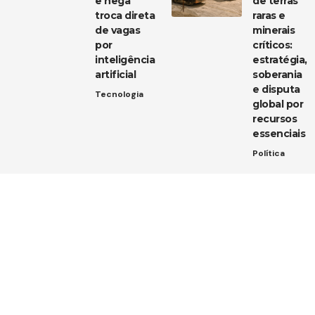
e nega
de terras
troca direta
raras e
de vagas
minerais
por
críticos:
inteligência
estratégia,
artificial
soberania
e disputa
Tecnologia
global por
recursos
essenciais
Política
Entre em contato
Tem uma dica de notícia, uma sugestão ou uma dúvida?
Estamos aqui para ouvir você!
Envie um e-mail para:
contato@diarioja.com.br