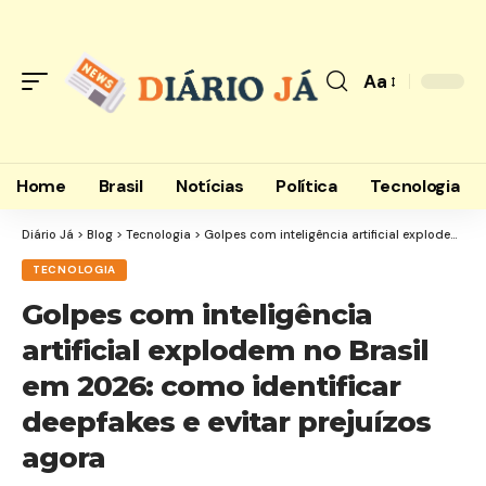
Aa
Font
Resizer
Home
Brasil
Notícias
Política
Tecnologia
Diário Já
>
Blog
>
Tecnologia
>
Golpes com inteligência artificial explodem no Brasil em 2026: como identificar deepfakes e evitar prejuízos agora
TECNOLOGIA
Golpes com inteligência
artificial explodem no Brasil
em 2026: como identificar
deepfakes e evitar prejuízos
agora