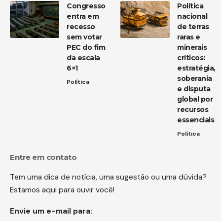
Congresso
Política
entra em
nacional
recesso
de terras
sem votar
raras e
PEC do fim
minerais
da escala
críticos:
6×1
estratégia,
soberania
Política
e disputa
global por
recursos
essenciais
Política
Entre em contato
Tem uma dica de notícia, uma sugestão ou uma dúvida?
Estamos aqui para ouvir você!
Envie um e-mail para: