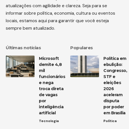
atualizações com agilidade e clareza. Seja para se
informar sobre política, economia, cultura ou eventos
locais, estamos aqui para garantir que você esteja
sempre bem atualizado.
Últimas notícias
Populares
Microsoft
Política em
demite 4,8
ebulição:
mil
Congresso,
funcionários
STF e
e nega
eleições
troca direta
2026
de vagas
aceleram
por
disputa
inteligência
por poder
artificial
em Brasília
Tecnologia
Política