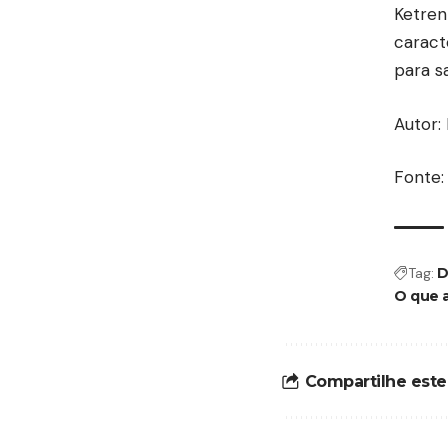
Ketren
caract
para s
Autor:
Fonte:
Tag:
D
O que 
Compartilhe este