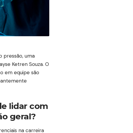
ob pressão, uma
Dayse Ketren Souza. O
lho em equipe são
stantemente
e lidar com
ão geral?
enciais na carreira