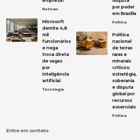
empresa?
disputa
por poder
Notícias
em Brasília
Microsoft
Política
demite 4,8
mil
Política
funcionários
nacional
e nega
de terras
troca direta
raras e
de vagas
minerais
por
críticos:
inteligência
estratégia,
artificial
soberania
e disputa
Tecnologia
global por
recursos
essenciais
Política
Entre em contato