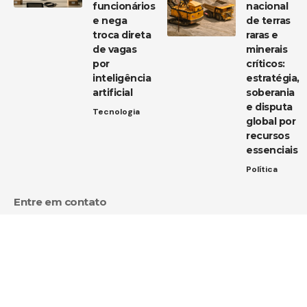
funcionários
nacional
e nega
de terras
troca direta
raras e
de vagas
minerais
por
críticos:
inteligência
estratégia,
artificial
soberania
e disputa
Tecnologia
global por
recursos
essenciais
Política
Entre em contato
Tem uma dica de notícia, uma sugestão ou uma dúvida?
Estamos aqui para ouvir você!
Envie um e-mail para:
contato@diarioja.com.br