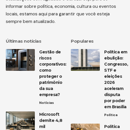
informar sobre política, economia, cultura ou eventos
locais, estamos aqui para garantir que você esteja
sempre bem atualizado.
Últimas notícias
Populares
Gestão de
Política em
riscos
ebulição:
corporativos:
Congresso,
como
STF e
proteger o
eleições
patrimônio
2026
da sua
aceleram
empresa?
disputa
por poder
Notícias
em Brasília
Microsoft
Política
demite 4,8
mil
Política