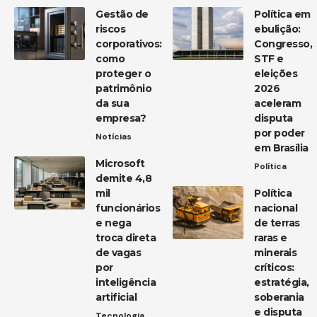
Gestão de
Política em
riscos
ebulição:
corporativos:
Congresso,
como
STF e
proteger o
eleições
patrimônio
2026
da sua
aceleram
empresa?
disputa
por poder
Notícias
em Brasília
Microsoft
Política
demite 4,8
mil
Política
funcionários
nacional
e nega
de terras
troca direta
raras e
de vagas
minerais
por
críticos:
inteligência
estratégia,
artificial
soberania
e disputa
Tecnologia