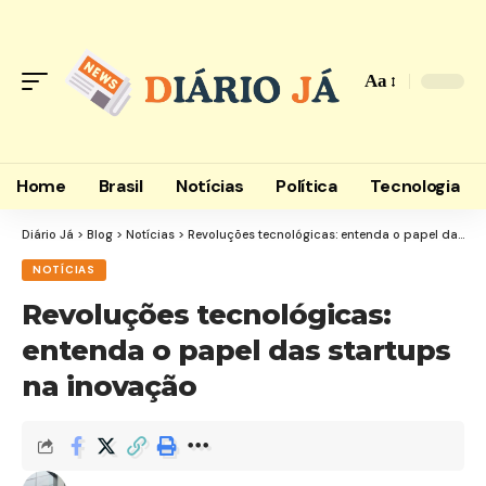
Aa
Font
Resizer
Home
Brasil
Notícias
Política
Tecnologia
Diário Já
>
Blog
>
Notícias
>
Revoluções tecnológicas: entenda o papel das startups na inovação
NOTÍCIAS
Revoluções tecnológicas:
entenda o papel das startups
na inovação