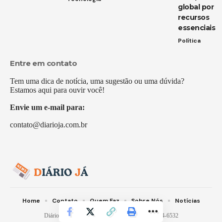
global por
recursos
essenciais
Política
Entre em contato
Tem uma dica de notícia, uma sugestão ou uma dúvida?
Estamos aqui para ouvir você!
Envie um e-mail para:
contato@diarioja.com.br
Home
Contato
Quem Faz
Sobre Nós
Notícias
Diário Já -
contato@diarioja.com.br
- tel.(11)91754-6532